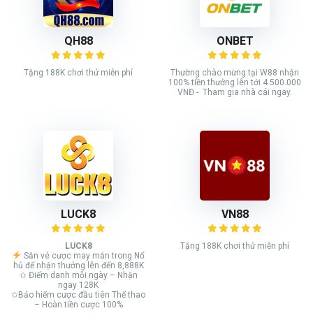
QH88
ONBET
Tặng 188K chơi thử miễn phí
Thường chào mừng tại W88 nhận
100% tiền thưởng lên tới 4.500.000
VNĐ - Tham gia nhà cái ngay.
LUCK8
VN88
LUCK8
Tặng 188K chơi thử miễn phí
Săn vé cược may mắn trong Nổ
hủ để nhận thưởng lên đến 8,888K
✩ Điểm danh mỗi ngày – Nhận
ngay 128K
✩Bảo hiểm cược đầu tiên Thể thao
– Hoàn tiền cược 100%