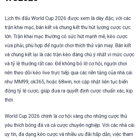
Lịch thi đấu World Cup 2026 được xem là dày đặc, với các
trận khai mạc, bán kết và chung kết thu hút lượng cược cực
lớn. Trận khai mạc thường có sức hút mạnh mẽ, kèo cược
vừa phải, phù hợp để người chơi thích thử vận may. Bán kết
và chung kết lại là các trận kèo đáng chú ý nhất vì mức cược
và tỷ lệ thưởng rất cao. Để không bỏ lỡ cơ hội, người chơi
nên theo dõi kèo live trực tiếp qua các nền tảng của nhà cái
như MM99, ok365, hoặc 68win, nơi cập nhật liên tục biến
động tỷ lệ cược, giúp đưa ra quyết định cược chuẩn xác, kịp
thời.
World Cup 2026 chính là cơ hội vàng cho những cược thủ
yêu thích bóng đá và cá cược chuyên nghiệp. Với các nhà cái
uy tín, đa dạng kèo cược và nhiều ưu đãi hấp dẫn, việc tham