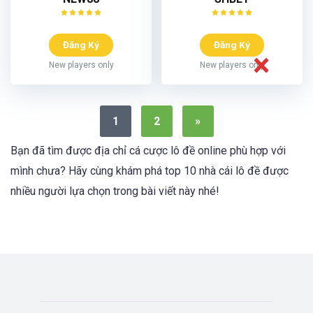
Đăng Ký
Đăng Ký
New players only
New players only
1
2
»
Bạn đã tìm được địa chỉ cá cược lô đề online phù hợp với
mình chưa? Hãy cùng khám phá top 10 nhà cái lô đề được
nhiều người lựa chọn trong bài viết này nhé!