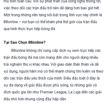
mộ trên toàn cầu. Với sự phát triển của công nghệ thông tin,
việc theo dõi các trận đấu trở nên dễ dàng hơn bao giờ hết.
Một trong những nền tảng nổi bật trong lĩnh vực này chính là
88online – nơi bạn có thể khám phá thế giới của trận đấu
qua hình thức trực tiếp bóng đá.
Tại Sao Chọn 88online?
88online không chỉ cung cấp dịch vụ xem trực tiếp các
trận đấu bóng đá mà còn mang đến cho người dùng nhiều
trải nghiệm thú vị khác nhau. Với giao diện thân thiện và dễ
sử dụng, người hâm mộ có thể nhanh chóng tìm kiếm và theo
dõi các trận đấu yêu thích của mình. Điều đặc biệt ở đây là
sự đa dạng về giải đấu được phủ sóng, từ những giải vô
địch quốc gia lớn như Premier League, La Liga đến các giải
đấu nhỏ hơn nhưng cũng đầy hấp dẫn.