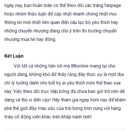
ngày nay, bạn hoàn toàn có thể theo dõi các trang fanpage
hoặc nhóm thảo luận để cập nhật nhanh chóng nhất mọi
thông tin mới nhất liên quan đến câu lạc bộ yêu thích hay
những chuyển nhượng đáng chú ý trên thị trường chuyển
nhượng mùa hè hay đông.
Kết Luận
Với tất cả những tiện ích mà 88online mang lại cho
người dùng, không khó để thấy rằng đây thực sự là một địa
chỉ lý tưởng dành cho bất kỳ ai yêu thích môn thể thao vua
này. Việc theo dõi trực tiếp bóng đá chưa bao giờ trở nên dễ
dàng và thú vị đến vậy! Hãy tham gia ngay hôm nay để khám
phá thế giới đầy màu sắc của trái bóng tròn cùng với hàng
triệu cổ động viên khác trên khắp hành tinh!